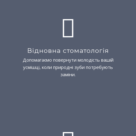
Відновна стоматологія
Допомагаємо повернути молодість вашій
усмішці, коли природні зуби потребують
заміни.