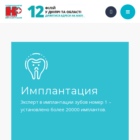
ГЛАВНАЯ
О НАС
НАШИ УСЛУГИ
АКЦИИ
Имплантация
НАШИ ФИЛИАЛЫ
Эксперт в имплантации зубов номер 1 –
ㅤ
установлено более 20000 имплантов.
ㅤ
ㅤ