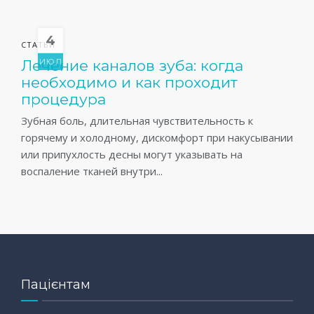
4
СТАТЬИ
Лечение каналов зуба: когда
ИЮЛ
необходимо и как проходит
процедура
Зубная боль, длительная чувствительность к
горячему и холодному, дискомфорт при накусывании
или припухлость десны могут указывать на
воспаление тканей внутри...
Пацієнтам