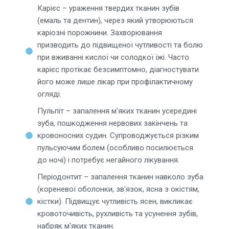
Карієс – ураження твердих тканин зубів
(емаль та дентин), через який утворюються
каріозні порожнини. Захворювання
призводить до підвищеної чутливості та болю
при вживанні кислої чи солодкої їжі. Часто
карієс протікає безсимптомно, діагностувати
його може лише лікар при профілактичному
огляді.
Пульпіт – запалення м'яких тканин усередині
зуба, пошкодження нервових закінчень та
кровоносних судин. Супроводжується різким
пульсуючим болем (особливо посилюється
до ночі) і потребує негайного лікування.
Періодонтит – запалення тканин навколо зуба
(кореневої оболонки, зв'язок, ясна з окістям,
кістки). Підвищує чутливість ясен, викликає
кровоточивість, рухливість та усунення зубів,
набряк м'яких тканин.