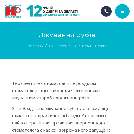
ГОЛОВНА
Лікування Зубів
ПРО НАС
ГОЛОВНА
НАШІ ПОСЛУГИ
ЛІКУВАННЯ ЗУБІВ
НАШІ ПОСЛУГИ
АКЦІЇ
Терапевтична стоматологія є розділом
НАШІ ФІЛІЇ
стоматології, що займається вивченням і
лікуванням хвороб порожнини рота.
UA
З необхідністю лікування зубів у різному віці
стикаються практично всі люди. Як правило,
найпоширенішою причиною звернення до
стоматолога є карієс і зокрема його запущена