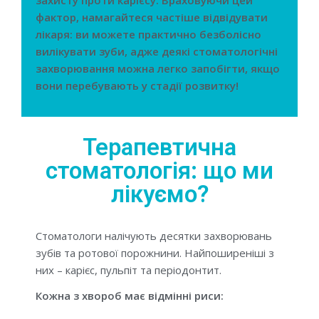
захисту проти карієсу. Враховуючи цей
фактор, намагайтеся частіше відвідувати
лікаря: ви можете практично безболісно
вилікувати зуби, адже деякі стоматологічні
захворювання можна легко запобігти, якщо
вони перебувають у стадії розвитку!
Терапевтична
стоматологія: що ми
лікуємо?
Стоматологи налічують десятки захворювань
зубів та ротової порожнини. Найпоширеніші з
них – карієс, пульпіт та періодонтит.
Кожна з хвороб має відмінні риси: