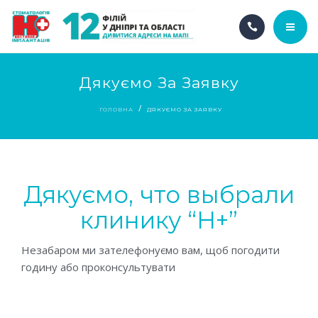
ГОЛОВНА
Дякуємо За Заявку
ПРО НАС
ГОЛОВНА
ДЯКУЄМО ЗА ЗАЯВКУ
НАШІ ПОСЛУГИ
АКЦІЇ
Дякуємо, что выбрали
НАШІ ФІЛІЇ
клинику “Н+”
UA
Незабаром ми зателефонуємо вам, щоб погодити
годину або проконсультувати