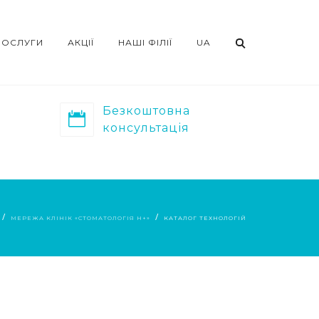
ПОСЛУГИ
АКЦІЇ
НАШІ ФІЛІЇ
UA
Безкоштовна
консультація
МЕРЕЖА КЛІНІК «СТОМАТОЛОГІЯ Н+»
КАТАЛОГ ТЕХНОЛОГІЙ