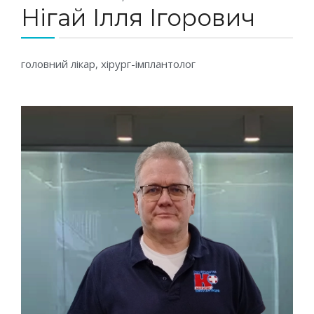
Нігай Ілля Ігорович
головний лікар, хірург-імплантолог