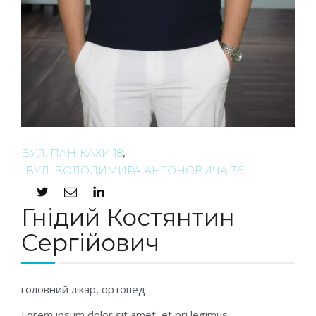
,
ВУЛ. ПАНІКАХИ 18
ВУЛ. ВОЛОДИМИРА АНТОНОВИЧА 36
Гнідий Костянтин
Сергійович
головний лікар, ортопед
Lorem ipsum dolor sit amet, et pri legimus