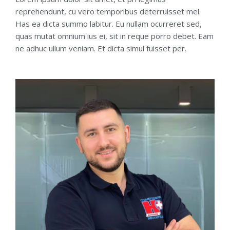
reprehendunt, cu vero temporibus deterruisset mel.
Has ea dicta summo labitur. Eu nullam ocurreret sed,
quas mutat omnium ius ei, sit in reque porro debet. Eam
ne adhuc ullum veniam. Et dicta simul fuisset per.