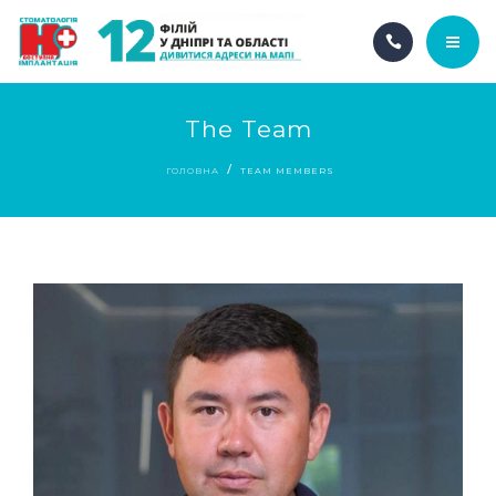
ГОЛОВНА
The Team
ПРО НАС
ГОЛОВНА
TEAM MEMBERS
НАШІ ПОСЛУГИ
АКЦІЇ
НАШІ ФІЛІЇ
UA