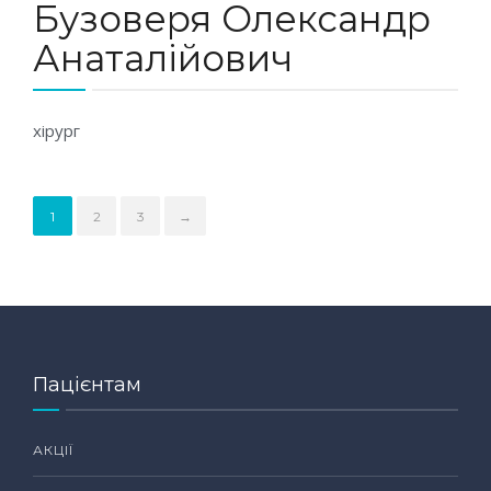
Бузоверя Олександр
Анаталійович
хірург
1
2
3
→
Пацієнтам
АКЦІЇ