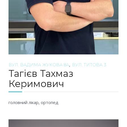
,
ВУЛ. ВАДИМА ЖУКОВА 8А
ВУЛ. ТИТОВА 3
Тагієв Тахмаз
Керимович
головний лікар, ортопед