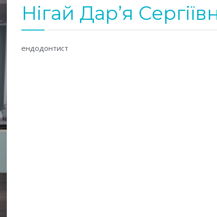
Нігай Дар’я Сергіїв
ендодонтист