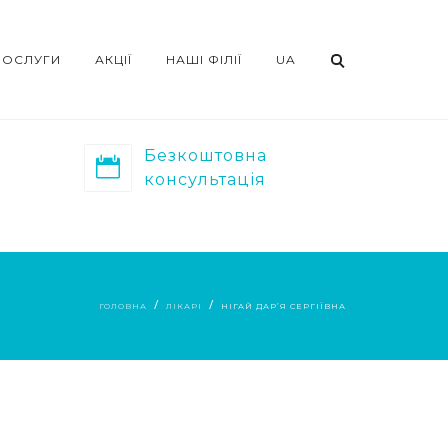
ПОСЛУГИ
АКЦІЇ
НАШІ ФІЛІЇ
UA
Безкоштовна
консультація
ГОЛОВНА
ЛІКАРІ
НІГАЙ ДАР’Я СЕРГІЇВНА