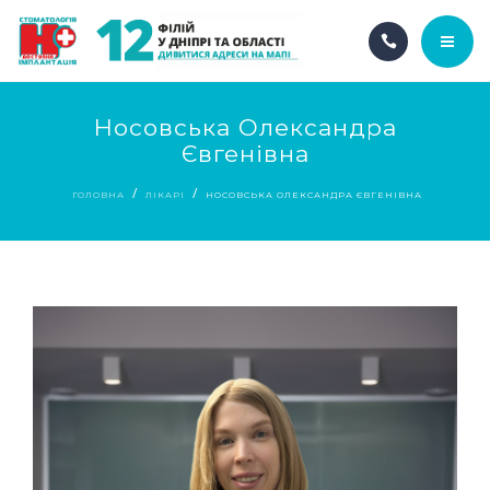
ГОЛОВНА
Носовська Олександра
Євгенівна
ПРО НАС
ГОЛОВНА
ЛІКАРІ
НОСОВСЬКА ОЛЕКСАНДРА ЄВГЕНІВНА
НАШІ ПОСЛУГИ
АКЦІЇ
НАШІ ФІЛІЇ
UA